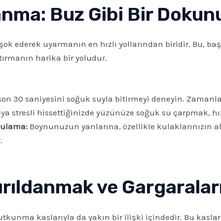
nma: Buz Gibi Bir Dokun
k ederek uyarmanın en hızlı yollarından biridir. Bu, başta
ırmanın harika bir yoludur.
 30 saniyesini soğuk suyla bitirmeyi deneyin. Zamanla b
ya stresli hissettiğinizde yüzünüze soğuk su çarpmak, hız
gulama:
Boynunuzun yanlarına, özellikle kulaklarınızın a
.
ırıldanmak ve Gargaralar
yutkunma kaslarıyla da yakın bir ilişki içindedir. Bu kasla