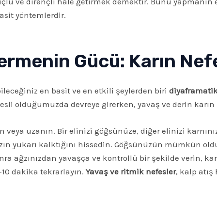
üçlü ve dirençli hale getirmek demektir. Bunu yapmanın e
asit yöntemlerdir.
Vermenin Gücü: Karın Nefe
leceğiniz en basit ve en etkili şeylerden biri
diyaframatik
stresli olduğumuzda devreye girerken, yavaş ve derin karın 
n veya uzanın. Bir elinizi göğsünüze, diğer elinizi karn
nızın yukarı kalktığını hissedin. Göğsünüzün mümkün old
nra ağzınızdan yavaşça ve kontrollü bir şekilde verin, kar
-10 dakika tekrarlayın.
Yavaş ve ritmik nefesler
, kalp atı