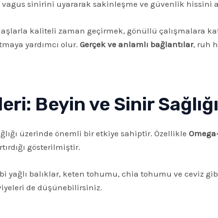
agus sinirini uyararak sakinleşme ve güvenlik hissini ar
daşlarla kaliteli zaman geçirmek, gönüllü çalışmalara k
tutmaya yardımcı olur.
Gerçek ve anlamlı bağlantılar
, ruh 
ri: Beyin ve Sinir Sağlığ
ığı üzerinde önemli bir etkiye sahiptir. Özellikle
Omega-3
ırdığı gösterilmiştir.
yağlı balıklar, keten tohumu, chia tohumu ve ceviz gibi gı
eleri de düşünebilirsiniz.