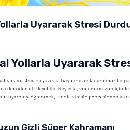
Yollarla Uyararak Stresi Durd
al Yollarla Uyararak Str
ırken, stres ne yazık ki hayatımızın kaçınılmaz bir parç
ızı derinden etkileyebilir. Neyse ki, vücudumuzun içinde s
siniri uyarmayı öğrenmek, kronik stresin pençesinden kur
uzun Gizli Süper Kahramanı