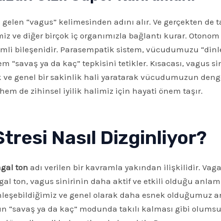
 gelen “vagus” kelimesinden adını alır. Ve gerçekten de t
miz ve diğer birçok iç organımızla bağlantı kurar. Otonom 
mli bileşenidir. Parasempatik sistem, vücudumuzu “dinl
 “savaş ya da kaç” tepkisini tetikler. Kısacası, vagus sini
k ve genel bir sakinlik hali yaratarak vücudumuzun denge
 hem de zihinsel iyilik halimiz için hayati önem taşır.
Stresi Nasıl Dizginliyor?
gal ton
adı verilen bir kavramla yakından ilişkilidir. Vaga
agal ton, vagus sinirinin daha aktif ve etkili olduğu anla
inleşebildiğimiz ve genel olarak daha esnek olduğumuz an
n “savaş ya da kaç” modunda takılı kalması gibi olumsuz