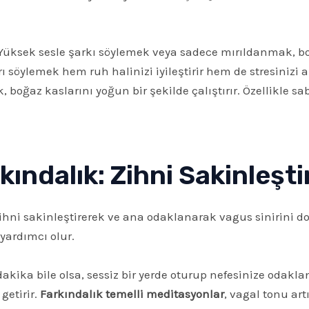
üksek sesle şarkı söylemek veya sadece mırıldanmak, boğaz
ı söylemek hem ruh halinizi iyileştirir hem de stresinizi az
boğaz kaslarını yoğun bir şekilde çalıştırır. Özellikle 
ındalık: Zihni Sakinleşti
hni sakinleştirerek ve ana odaklanarak vagus sinirini do
yardımcı olur.
kika bile olsa, sessiz bir yerde oturup nefesinize odakla
getirir.
Farkındalık temelli meditasyonlar
, vagal tonu art