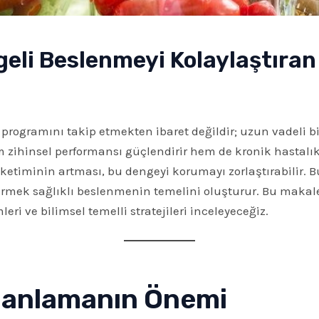
i Beslenmeyi Kolaylaştıran P
et programını takip etmekten ibaret değildir; uzun vadeli b
m zihinsel performansı güçlendirir hem de kronik hastalıkl
tüketiminin artması, bu dengeyi korumayı zorlaştırabilir
iştirmek sağlıklı beslenmenin temelini oluşturur. Bu maka
ri ve bilimsel temelli stratejileri inceleyeceğiz.
Planlamanın Önemi