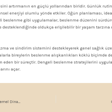
sini artırmanın en güçlü yollarından biridir. Günlük rutin
hinsel enerjiyi olumlu yönde etkiler. Öğün planlaması, ide
nçli beslenme gibi uygulamalar, beslenme düzenini sürdürül
rle desteklendiğinde oldukça erişilebilir bir yaşam tarzı
izma ve sindirim sistemini destekleyerek genel sağlık üze
arla bireylerin beslenme alışkanlıkları köklü biçimde de
am eden bir süreçtir. Dengeli beslenme stratejilerini u
arını açar.
Zihnin Derinlikleri: Psikoloji ve Zihinsel İyi Oluşun Temel Dinamikleri