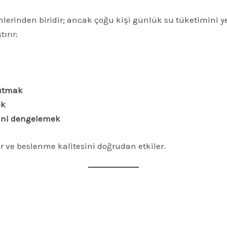
lerinden biridir; ancak çoğu kişi günlük su tüketimini y
ırır:
tutmak
ek
mini dengelemek
r ve beslenme kalitesini doğrudan etkiler.