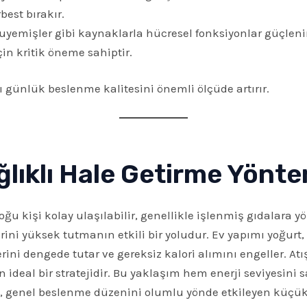
best bırakır.
uyemişler gibi kaynaklarla hücresel fonksiyonlar güçlenir
in kritik öneme sahiptir.
ı günlük beslenme kalitesini önemli ölçüde artırır.
ağlıklı Hale Getirme Yönte
u kişi kolay ulaşılabilir, genellikle işlenmiş gıdalara yön
ni yüksek tutmanın etkili bir yoludur. Ev yapımı yoğurt, 
erini dengede tutar ve gereksiz kalori alımını engeller. At
in ideal bir stratejidir. Bu yaklaşım hem enerji seviyesini
ığı, genel beslenme düzenini olumlu yönde etkileyen küçü