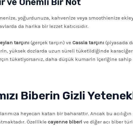
ır ve Önemli Bir Not
ezmenize, yoğurdunuza, kahvenize veya smoothienize ekleye
avlarda da harika bir lezzet katıcısıdır.
eylan tarçını
(gerçek tarçın) ve
Cassia tarçını
(piyasada da
rin, yüksek dozlarda uzun süreli tüketildiğinde karaciğer 
rçın tüketiyorsanız, daha düşük kumarin içeriğine sahip
mızı Biberin Gizli Yetenek
aklarımıza heyecan katan bir baharattır. Ancak bu acılığı
yatmaktadır. Özellikle
cayenne biberi
ve diğer acı biber tür