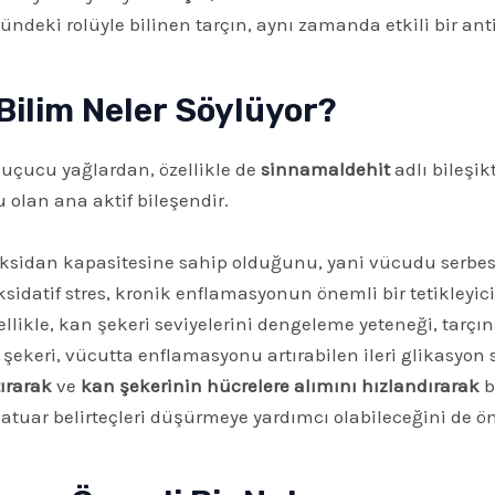
olündeki rolüyle bilinen tarçın, aynı zamanda etkili bir a
Bilim Neler Söylüyor?
i uçucu yağlardan, özellikle de
sinnamaldehit
adlı bileşik
olan ana aktif bileşendir.
ioksidan kapasitesine sahip olduğunu, yani vücudu serbes
ksidatif stres, kronik enflamasyonun önemli bir tetikleyi
zellikle, kan şekeri seviyelerini dengeleme yeteneği, tarç
ekeri, vücutta enflamasyonu artırabilen ileri glikasyon
tırarak
ve
kan şekerinin hücrelere alımını hızlandırarak
b
atuar belirteçleri düşürmeye yardımcı olabileceğini de ö