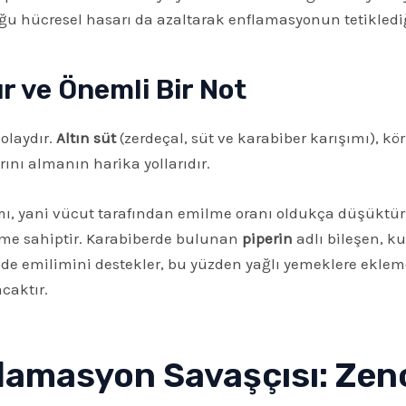
ğu hücresel hasarı da azaltarak enflamasyonun tetiklediği 
ır ve Önemli Bir Not
olaydır.
Altın süt
(zerdeçal, süt ve karabiber karışımı), kör
rını almanın harika yollarıdır.
, yani vücut tarafından emilme oranı oldukça düşüktür. 
neme sahiptir. Karabiberde bulunan
piperin
adlı bileşen, 
ek de emilimini destekler, bu yüzden yağlı yemeklere eklem
caktır.
lamasyon Savaşçısı: Zenc