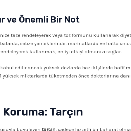
ır ve Önemli Bir Not
nize taze rendeleyerek veya toz formunu kullanarak diyeti
balarda, sebze yemeklerinde, marinatlarda ve hatta smooth
rendeleyerek kullanmak, en iyi etkiyi almanızı sağlar.
 kabul edilir ancak yüksek dozlarda bazı kişilerde hafif m
fili yüksek miktarlarda tüketmeden önce doktorlarına dan
ü Koruma: Tarçın
okusuyla büyüleyen
tarçın
, sadece lezzetli bir baharat olm