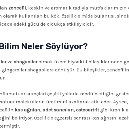
ılan
zencefil
, keskin ve aromatik tadıyla mutfaklarımızın
larak kullanılan bu kök, özellikle mide bulantısı, sindiri
ücadeledeki gücü de oldukça etkileyicidir.
Bilim Neler Söylüyor?
ler
ve
shogaoller
olmak üzere biyoaktif bileşiklerinden gel
gingeroller shogaollere dönüşür. Bu bileşikler, zencefili
ur.
nflamatuar süreçleri çeşitli yollarla modüle ettiğini göst
matuar moleküllerin üretimini azaltarak etki eder. Ayrıca
cefilin
kas ağrıları, adet sancıları, osteoartrit
gibi kronik 
ini belirtiyor. Özellikle egzersiz sonrası kas ağrısını azal
ermiştir.