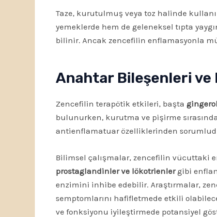
Taze, kurutulmuş veya toz halinde kullan
yemeklerde hem de geleneksel tıpta yaygın o
bilinir. Ancak zencefilin enflamasyonla m
Anahtar Bileşenleri ve 
Zencefilin terapötik etkileri, başta
gingerol
bulunurken, kurutma ve pişirme sırasında 
antienflamatuar özelliklerinden sorumlud
Bilimsel çalışmalar, zencefilin vücuttaki e
prostaglandinler ve lökotrienler
gibi enfla
enzimini inhibe edebilir. Araştırmalar, zen
semptomlarını hafifletmede etkili olabileceğ
ve fonksiyonu iyileştirmede potansiyel göst