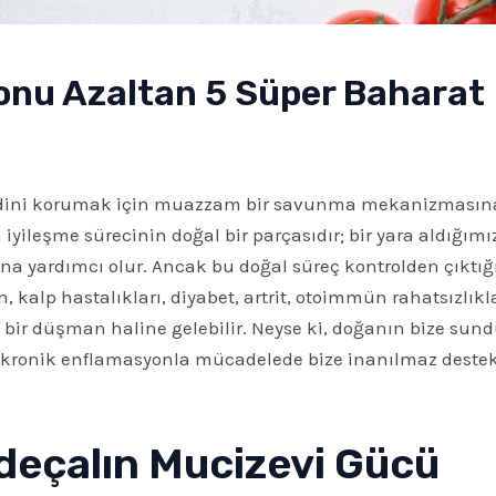
onu Azaltan 5 Süper Baharat
endini korumak için muazzam bir savunma mekanizmasın
a iyileşme sürecinin doğal bir parçasıdır; bir yara aldığı
a yardımcı olur. Ancak bu doğal süreç kontrolden çıktı
 kalp hastalıkları, diyabet, artrit, otoimmün rahatsızlıkla
bir düşman haline gelebilir. Neyse ki, doğanın bize sund
 kronik enflamasyonla mücadelede bize inanılmaz destek 
rdeçalın Mucizevi Gücü