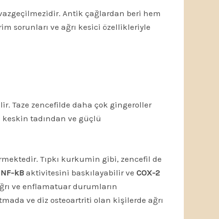
 vazgeçilmezidir. Antik çağlardan beri hem
m sorunları ve ağrı kesici özellikleriyle
ir. Taze zencefilde daha çok gingeroller
n keskin tadından ve güçlü
ermektedir. Tıpkı kurkumin gibi, zencefil de
,
NF-kB
aktivitesini baskılayabilir ve
COX-2
ağrı ve enflamatuar durumların
tmada ve diz osteoartriti olan kişilerde ağrı