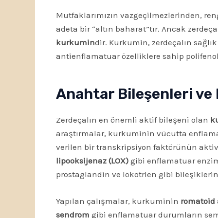
Mutfaklarımızın vazgeçilmezlerinden, ren
adeta bir “altın baharat”tır. Ancak zerdeçal
kurkumin
dir. Kurkumin, zerdeçalın sağl
antienflamatuar özelliklere sahip polifenoli
Anahtar Bileşenleri ve 
Zerdeçalın en önemli aktif bileşeni olan
k
araştırmalar, kurkuminin vücutta enflamasy
verilen bir transkripsiyon faktörünün aktiv
lipooksijenaz (LOX)
gibi enflamatuar enziml
prostaglandin ve lökotrien gibi bileşiklerin
Yapılan çalışmalar, kurkuminin
romatoid a
sendrom
gibi enflamatuar durumların semp