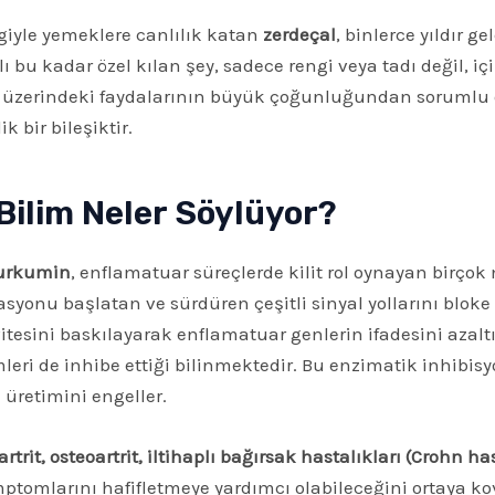
giyle yemeklere canlılık katan
zerdeçal
, binlerce yıldır g
ı bu kadar özel kılan şey, sadece rengi veya tadı değil, iç
ık üzerindeki faydalarının büyük çoğunluğundan sorumlu 
k bir bileşiktir.
Bilim Neler Söylüyor?
urkumin
, enflamatuar süreçlerde kilit rol oynayan birçok 
onu başlatan ve sürdüren çeşitli sinyal yollarını bloke e
itesini baskılayarak enflamatuar genlerin ifadesini azaltı
eri de inhibe ettiği bilinmektedir. Bu enzimatik inhibisyo
 üretimini engeller.
rtrit, osteoartrit, iltihaplı bağırsak hastalıkları (Crohn has
tomlarını hafifletmeye yardımcı olabileceğini ortaya ko